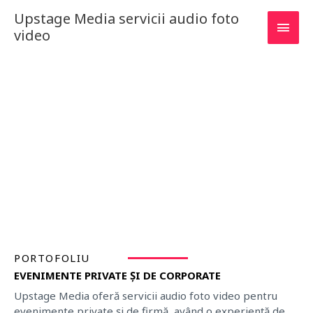
Skip
Main
Upstage Media servicii audio foto
to
video
content
Men
PORTOFOLIU
PORTOFOLIU
EVENIMENTE PRIVATE ȘI DE CORPORATE
Upstage Media oferă servicii audio foto video pentru
evenimente private și de firmă, având o experiență de