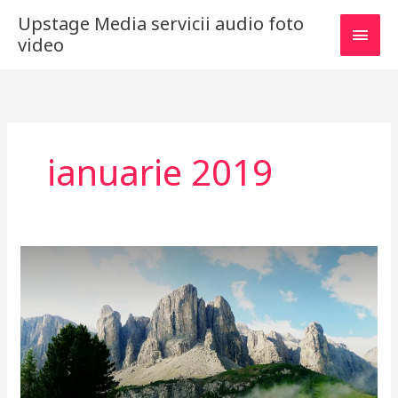
Skip
Main
Upstage Media servicii audio foto
to
video
content
Men
ianuarie 2019
Awesome
Place
To
Feel
Dolores
Eos